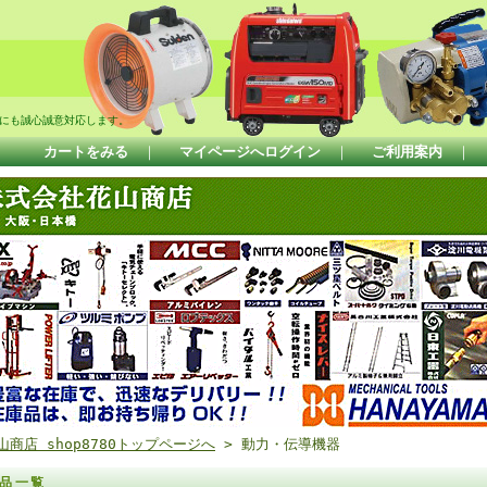
にも誠心誠意対応します。
カートをみる
｜
マイページへログイン
｜
ご利用案内
｜
山商店 shop8780トップページへ
> 動力・伝導機器
品一覧