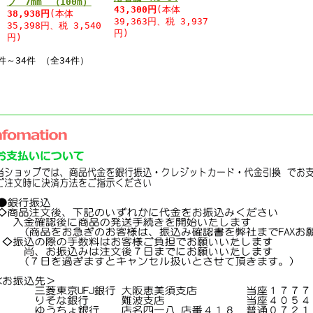
プ 7mm （100m）
43,300円
(本体
38,938円
(本体
39,363円、税 3,937
35,398円、税 3,540
円)
円)
件～34件 （全34件）