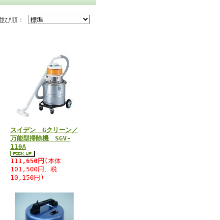
並び順：
スイデン Gクリーン／
万能型掃除機 SGV-
110A
111,650円
(本体
101,500円、税
10,150円)