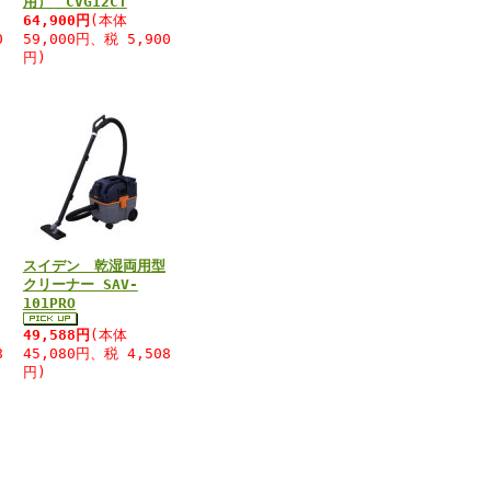
用） CVG12CT
64,900円
(本体
0
59,000円、税 5,900
円)
スイデン 乾湿両用型
クリーナー SAV-
101PRO
49,588円
(本体
8
45,080円、税 4,508
円)