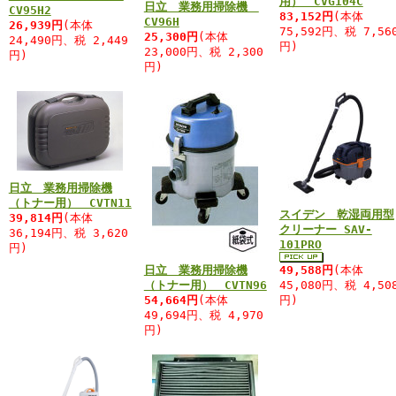
用） CVG104C
日立 業務用掃除機
CV95H2
83,152円
(本体
CV96H
26,939円
(本体
75,592円、税 7,56
25,300円
(本体
24,490円、税 2,449
円)
23,000円、税 2,300
円)
円)
日立 業務用掃除機
（トナー用） CVTN11
スイデン 乾湿両用型
39,814円
(本体
クリーナー SAV-
36,194円、税 3,620
101PRO
円)
日立 業務用掃除機
49,588円
(本体
（トナー用） CVTN96
45,080円、税 4,50
54,664円
(本体
円)
49,694円、税 4,970
円)