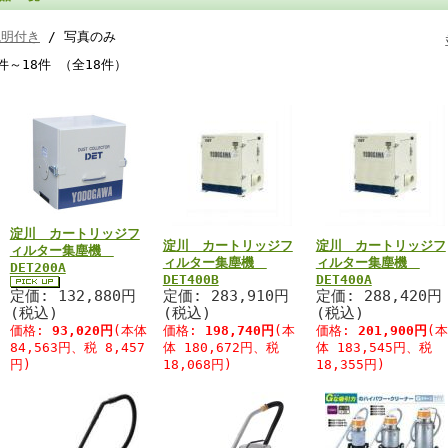
説明付き
/ 写真のみ
件～18件 （全18件）
淀川 カートリッジフ
淀川 カートリッジフ
淀川 カートリッジフ
ィルター集塵機
ィルター集塵機
ィルター集塵機
DET200A
DET400B
DET400A
定価: 132,880円
定価: 283,910円
定価: 288,420円
(税込)
(税込)
(税込)
価格:
93,020円
(本体
価格:
198,740円
(本
価格:
201,900円
(本
84,563円、税 8,457
体 180,672円、税
体 183,545円、税
円)
18,068円)
18,355円)