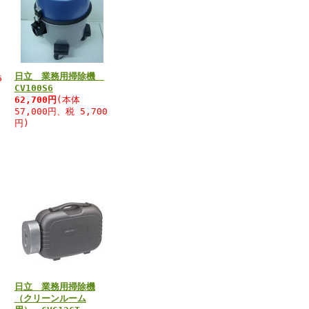
日立 業務用掃除機
6
CV100S6
62,700円
(本体
57,000円、税 5,700
円)
日立 業務用掃除機
（クリーンルーム