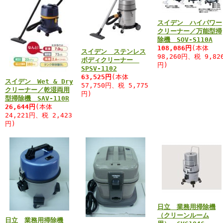
スイデン ハイパワー
クリーナー／万能型掃
除機 SOV-S110A
108,086円
(本体
スイデン ステンレス
98,260円、税 9,82
ボディクリーナー
円)
SPSV-1102
63,525円
(本体
スイデン Wet & Dry
57,750円、税 5,775
クリーナー／乾湿両用
円)
型掃除機 SAV-110R
26,644円
(本体
24,221円、税 2,423
円)
日立 業務用掃除機
（クリーンルーム
日立 業務用掃除機