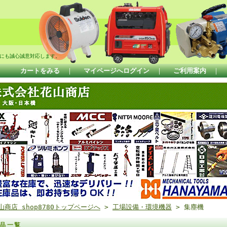
にも誠心誠意対応します。
カートをみる
｜
マイページへログイン
｜
ご利用案内
｜
山商店 shop8780トップページへ
>
工場設備・環境機器
> 集塵機
品一覧