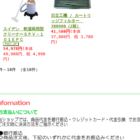
日立工機 / カートリ
ッジフィルター
300800（2枚）
スイデン 乾湿両用型
41,580円
(本体
クリーナーＳＰＶ－１
37,800円、税 3,780
０１ＥＰＣ
円)
54,978円
(本体
49,980円、税 4,998
円)
件～18件 （全18件）