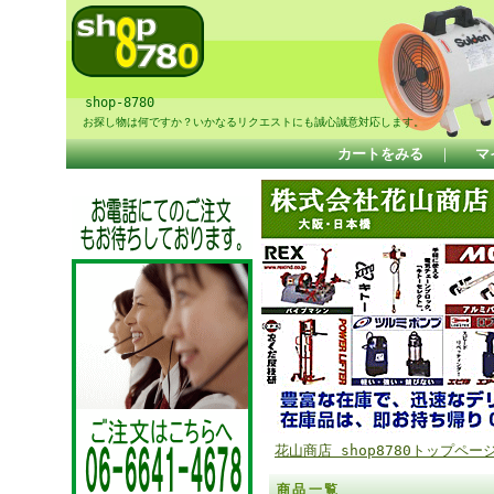
shop-8780
お探し物は何ですか？いかなるリクエストにも誠心誠意対応します。
カートをみる
｜
マ
花山商店 shop8780トップペー
商品一覧