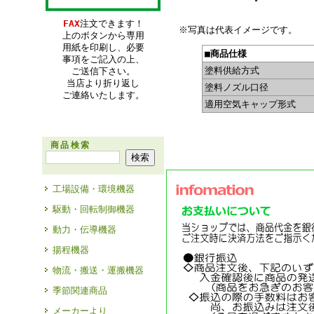
FAX
注文できます！
※写真は代表イメージです。
上のボタンから専用
用紙を印刷し、必要
■商品仕様
事項をご記入の上、
塗料供給方式
ご送信下さい。
当店より折り返し
塗料ノズル口径
ご連絡いたします。
適用空気キャップ形式
商品検索
工場設備・環境機器
駆動・回転制御機器
動力・伝導機器
揚程機器
物流・搬送・運搬機器
季節関連商品
メーカーより