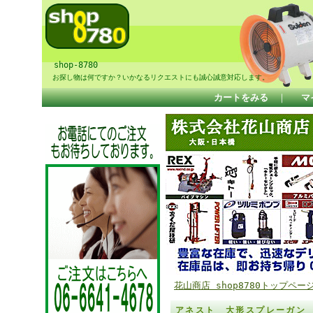
shop-8780
お探し物は何ですか？いかなるリクエストにも誠心誠意対応します。
カートをみる
｜
マ
花山商店 shop8780トップペー
アネスト 大形スプレーガン W