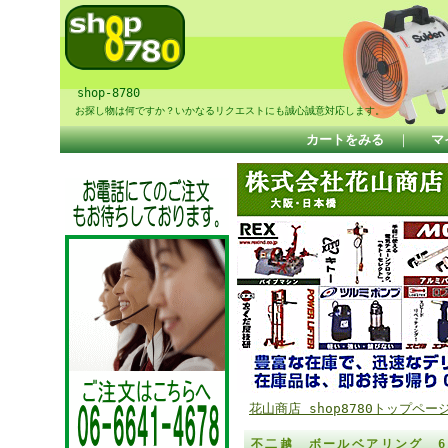
shop-8780
お探し物は何ですか？いかなるリクエストにも誠心誠意対応します。
カートをみる
｜
マ
花山商店 shop8780トップペー
不二越 ボールベアリング 60