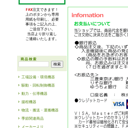
FAX
注文できます！
上のボタンから専用
用紙を印刷し、必要
事項をご記入の上、
ご送信下さい。
当店より折り返し
ご連絡いたします。
商品検索
工場設備・環境機器
駆動・回転制御機器
動力・伝導機器
揚程機器
物流・搬送・運搬機器
季節関連商品
メーカーより