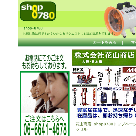
shop-8780
お探し物は何ですか？いかなるリクエストにも誠心誠意対応します。
カートをみる
｜
マ
花山商店 shop8780トップペー
ッセル