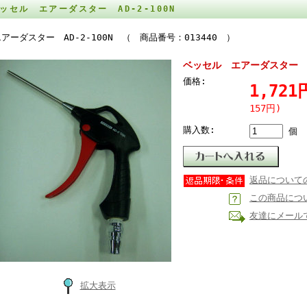
ッセル エアーダスター AD-2-100N
アーダスター AD-2-100N （ 商品番号：013440 ）
ベッセル エアーダスター AD
価格:
1,72
157円)
購入数:
個
返品について
この商品につ
友達にメール
拡大表示