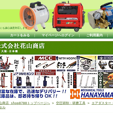
にも誠心誠意対応します。
カートをみる
｜
マイページへログイン
｜
ご利用案内
｜
山商店 shop8780トップページへ
>
空圧研削・研磨工具
>
エアダスター
セル